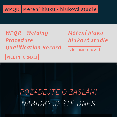
WPQR
Měření hluku - hluková studie
WPQR - Welding
Měření hluku -
Procedure
hluková studie
Qualification Record
VÍCE INFORMACÍ
VÍCE INFORMACÍ
POŽÁDEJTE O ZASLÁNÍ
NABÍDKY JEŠTĚ DNES