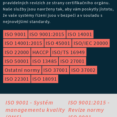
pravidelných revizích ze strany certifikačního orgánu.
Naše služby jsou navrženy tak, aby vám poskytly jistotu,
že vaše systémy řízení jsou v bezpečí a v souladu s
nejnovějšími standardy.
ISO 9001
ISO 9001:2015
ISO 14001
ISO 14001:2015
ISO 45001
ISO/IEC 20000
ISO 22000
HACCP
ISO/TS 16949
ISO 50001
ISO 13485
ISO 27001
Ostatní normy
ISO 37001
ISO 37002
ISO 22301
ISO 18091
ISO 9001 - Systém
ISO 9001:2015 -
managementu kvality
Revize normy