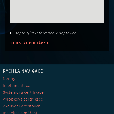
Obor činnost
Doplňující informace k poptávce
ODESLAT POPTÁVKU
RYCHLÁ NAVIGACE
Normy
Implementace
Systémová certifikace
Výrobková certifikace
Zkoušení a testování
Inspekce a měření