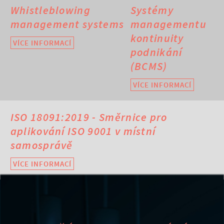
Whistleblowing
Systémy
management systems
managementu
kontinuity
VÍCE INFORMACÍ
podnikání
(BCMS)
VÍCE INFORMACÍ
ISO 18091:2019 - Směrnice pro
aplikování ISO 9001 v místní
samosprávě
VÍCE INFORMACÍ