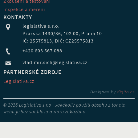
Zkoušení a testování
Inspekce a měření
KONTAKTY
legislativa s.r.o.
Pražská 1430/36, 102 00, Praha 10
IČ: 25575813, DIČ: CZ25575813
+420 603 567 088
vladimir.sich@legislativa.cz
PARTNERSKÉ ZDROJE
Legislativa.cz
Designed by
digito.cz
© 2026 Legislativa s.r.o | Jakékoliv použití obsahu z tohoto
webu je bez souhlasu autora zakázáno.