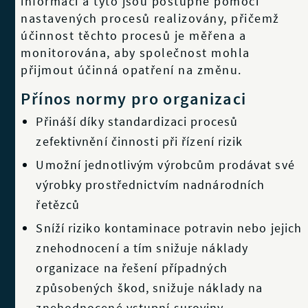
informací a tyto jsou postupně pomocí
nastavených procesů realizovány, přičemž
účinnost těchto procesů je měřena a
monitorována, aby společnost mohla
přijmout účinná opatření na změnu.
Přínos normy pro organizaci
Přináší díky standardizaci procesů
zefektivnění činnosti při řízení rizik
Umožní jednotlivým výrobcům prodávat své
výrobky prostřednictvím nadnárodních
řetězců
Sníží riziko kontaminace potravin nebo jejich
znehodnocení a tím snižuje náklady
organizace na řešení případných
způsobených škod, snižuje náklady na
znehodnocené vstupní suroviny