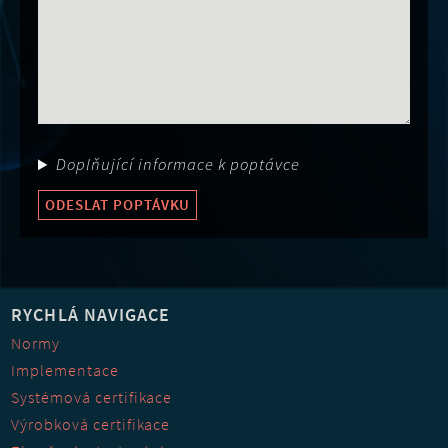
Obor činnost
Doplňující informace k poptávce
ODESLAT POPTÁVKU
RYCHLÁ NAVIGACE
Normy
Implementace
Systémová certifikace
Výrobková certifikace